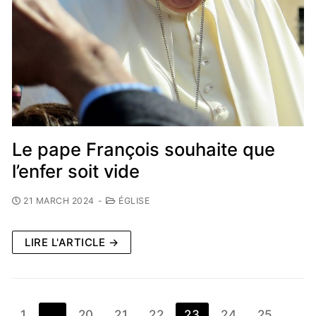
Le pape François souhaite que
l’enfer soit vide
21 MARCH 2024
-
ÉGLISE
LIRE L'ARTICLE →
1
…
20
21
22
23
24
25