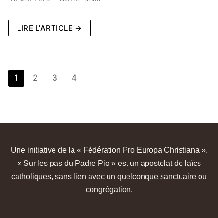
LIRE L'ARTICLE →
1
2
3
4
Une initiative de la « Fédération Pro Europa Christiana ».
« Sur les pas du Padre Pio » est un apostolat de laïcs
catholiques, sans lien avec un quelconque sanctuaire ou
congrégation.