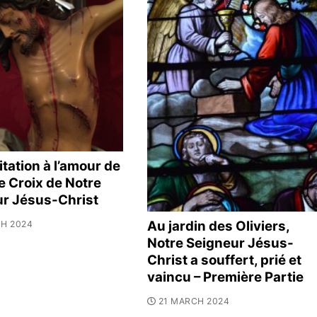
itation à l’amour de
te Croix de Notre
r Jésus-Christ
Au jardin des Oliviers,
H 2024
Notre Seigneur Jésus-
Christ a souffert, prié et
vaincu – Première Partie
21 MARCH 2024