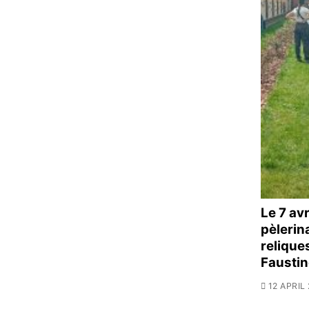
Le 7 av
pèlerin
relique
Fausti
12 APRIL