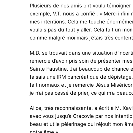
Plusieurs de nos amis ont voulu témoigner d
exemple, V.T. nous a confié : « Merci infin
mes intentions. Cela me touche énormément.
voulais pas du tout y aller. Cela fait un mome
comme malgré moi mais j’étais très contente
M.D. se trouvait dans une situation d’incert
remercie d’avoir pris soin de présenter mes
Sainte Faustine. J’ai beaucoup de chance et
faisais une IRM pancréatique de dépistage, j
fait normaux et je remercie Jésus Miséricor
je n’ai pas cessé de prier, ce qui m’a beau
Alice, très reconnaissante, a écrit à M. Xa
avec vous jusqu’à Cracovie par nos intention
beau et utile pèlerinage qui réjouit mon âme
notre âme ».