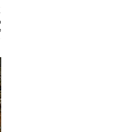
T
a
e