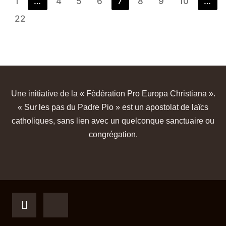
1
…
4
5
6
7
8
9
10
…
22
Une initiative de la « Fédération Pro Europa Christiana ».
« Sur les pas du Padre Pio » est un apostolat de laïcs
catholiques, sans lien avec un quelconque sanctuaire ou
congrégation.