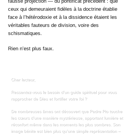
fausse projection — du pontificat précédent : que
ceux qui demeuraient fidèles à la doctrine établie
face à l’hétérodoxie et à la dissidence étaient les
véritables fauteurs de division, voire des
schismatiques.
Rien n’est plus faux.
Cher lecteur,
Ressentez-vous le besoin d’un guide spirituel pour vous
rapprocher de Dieu et fortifier votre foi ?
De nombreuses âmes ont découvert que Padre Pio touche
les cœurs d’une manière mystérieuse, apportant lumière et
réconfort même dans les moments les plus sombres. Son
image bénite est bien plus qu’une simple représentation –