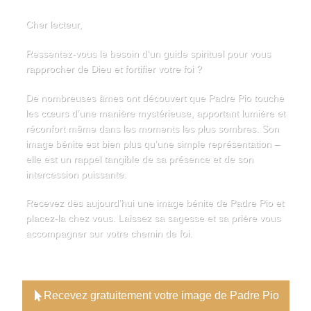
Cher lecteur,
Ressentez-vous le besoin d’un guide spirituel pour vous
rapprocher de Dieu et fortifier votre foi ?
De nombreuses âmes ont découvert que Padre Pio touche
les cœurs d’une manière mystérieuse, apportant lumière et
réconfort même dans les moments les plus sombres. Son
image bénite est bien plus qu’une simple représentation –
elle est un rappel tangible de sa présence et de son
intercession puissante.
Recevez dès aujourd’hui une image bénite de Padre Pio et
placez-la chez vous. Laissez sa sagesse et sa prière vous
accompagner sur votre chemin de foi.
Recevez gratuitement votre image de Padre Pio