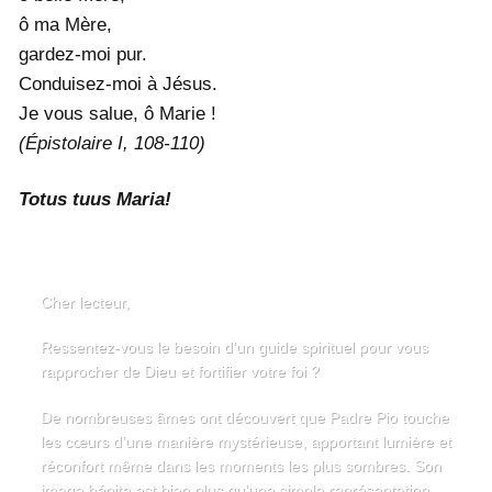
ô ma Mère,
gardez-moi pur.
Conduisez-moi à Jésus.
Je vous salue, ô Marie !
(Épistolaire I, 108-110)
Totus tuus Maria!
Cher lecteur,
Ressentez-vous le besoin d’un guide spirituel pour vous
rapprocher de Dieu et fortifier votre foi ?
De nombreuses âmes ont découvert que Padre Pio touche
les cœurs d’une manière mystérieuse, apportant lumière et
réconfort même dans les moments les plus sombres. Son
image bénite est bien plus qu’une simple représentation –