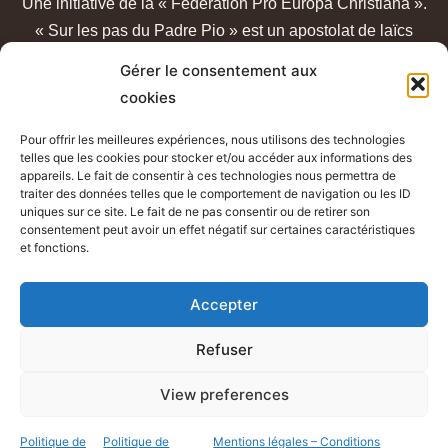
Une initiative de la « Fédération Pro Europa Christiana ».
« Sur les pas du Padre Pio » est un apostolat de laïcs
catholiques, sans lien avec un quelconque sanctuaire ou
Gérer le consentement aux
congrégation.
cookies
Pour offrir les meilleures expériences, nous utilisons des technologies
telles que les cookies pour stocker et/ou accéder aux informations des
appareils. Le fait de consentir à ces technologies nous permettra de
traiter des données telles que le comportement de navigation ou les ID
uniques sur ce site. Le fait de ne pas consentir ou de retirer son
consentement peut avoir un effet négatif sur certaines caractéristiques
et fonctions.
Mentions légales - Conditions générales d’utilisation
Accepter
Politique de confidentialité
Refuser
View preferences
st-padre-pio.fr © Tous droits réservés – 2026
Politique de
Politique de
Mentions légales – Conditions