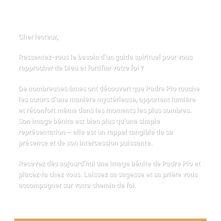
Cher lecteur,
Ressentez-vous le besoin d’un guide spirituel pour vous
rapprocher de Dieu et fortifier votre foi ?
De nombreuses âmes ont découvert que Padre Pio touche
les cœurs d’une manière mystérieuse, apportant lumière
et réconfort même dans les moments les plus sombres.
Son image bénite est bien plus qu’une simple
représentation – elle est un rappel tangible de sa
présence et de son intercession puissante.
Recevez dès aujourd’hui une image bénite de Padre Pio et
placez-la chez vous. Laissez sa sagesse et sa prière vous
accompagner sur votre chemin de foi.