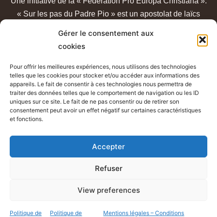
Une initiative de la « Fédération Pro Europa Christiana ».
« Sur les pas du Padre Pio » est un apostolat de laïcs
catholiques, sans lien avec un quelconque sanctuaire ou
Gérer le consentement aux
congrégation.
cookies
Pour offrir les meilleures expériences, nous utilisons des technologies
telles que les cookies pour stocker et/ou accéder aux informations des
appareils. Le fait de consentir à ces technologies nous permettra de
traiter des données telles que le comportement de navigation ou les ID
uniques sur ce site. Le fait de ne pas consentir ou de retirer son
consentement peut avoir un effet négatif sur certaines caractéristiques
et fonctions.
Mentions légales - Conditions générales d’utilisation
Accepter
Politique de confidentialité
Refuser
View preferences
st-padre-pio.fr © Tous droits réservés – 2026
Politique de
Politique de
Mentions légales – Conditions