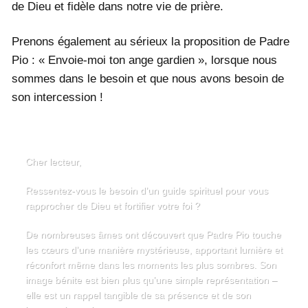
de Dieu et fidèle dans notre vie de prière.
Prenons également au sérieux la proposition de Padre
Pio : « Envoie-moi ton ange gardien », lorsque nous
sommes dans le besoin et que nous avons besoin de
son intercession !
Cher lecteur,
Ressentez-vous le besoin d’un guide spirituel pour vous
rapprocher de Dieu et fortifier votre foi ?
De nombreuses âmes ont découvert que Padre Pio touche
les cœurs d’une manière mystérieuse, apportant lumière et
réconfort même dans les moments les plus sombres. Son
image bénite est bien plus qu’une simple représentation –
elle est un rappel tangible de sa présence et de son