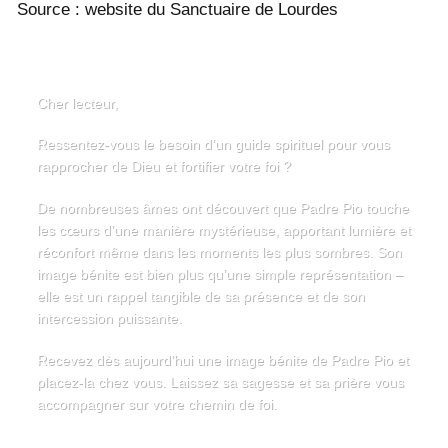
Source : website du Sanctuaire de Lourdes
Cher lecteur,
Ressentez-vous le besoin d’un guide spirituel pour vous
rapprocher de Dieu et fortifier votre foi ?
De nombreuses âmes ont découvert que Padre Pio touche
les cœurs d’une manière mystérieuse, apportant lumière et
réconfort même dans les moments les plus sombres. Son
image bénite est bien plus qu’une simple représentation –
elle est un rappel tangible de sa présence et de son
intercession puissante.
Recevez dès aujourd’hui une image bénite de Padre Pio et
placez-la chez vous. Laissez sa sagesse et sa prière vous
accompagner sur votre chemin de foi.